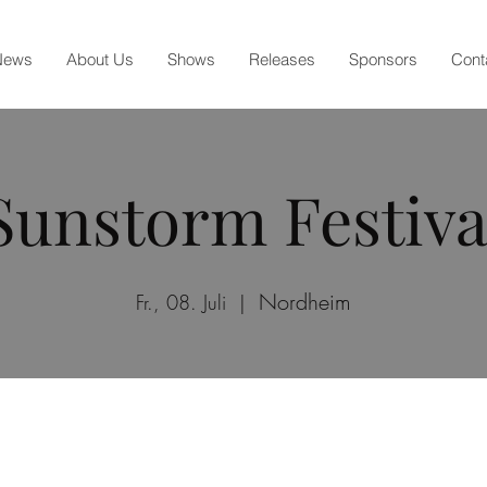
News
About Us
Shows
Releases
Sponsors
Cont
Sunstorm Festiva
Nordheim
Fr., 08. Juli
  |  